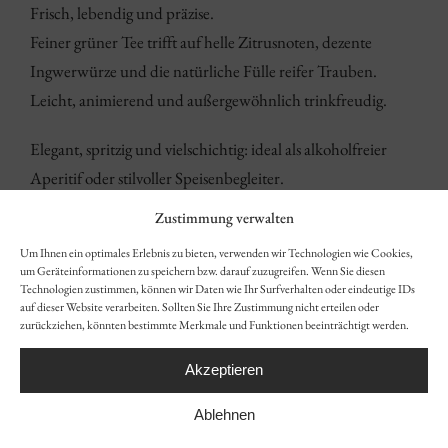
Frisch, lebendig und präzise.
Feiner grüner Tee trifft auf helle Zitrusnoten, dezente
Ingwerwürze und die natürliche Fülle reifer Trauben.
Leicht, animierend und außergewöhnlich trinkfreudig.
Elegant, spritzig und vielschichtig: ideal als alkoholfreier
Aperitif oder stilvoller Speisenbegleiter.
Zustimmung verwalten
Sorte:
Green Tea · Grape · Lemon
Um Ihnen ein optimales Erlebnis zu bieten, verwenden wir Technologien wie Cookies,
um Geräteinformationen zu speichern bzw. darauf zuzugreifen. Wenn Sie diesen
Zutaten:
Grüner Tee, Traubensaft, Verbene, Ingwer,
Technologien zustimmen, können wir Daten wie Ihr Surfverhalten oder eindeutige IDs
Zitronensaft, Grapefruitsaft, Kurkuma, Rosmarin
auf dieser Website verarbeiten. Sollten Sie Ihre Zustimmung nicht erteilen oder
zurückziehen, könnten bestimmte Merkmale und Funktionen beeinträchtigt werden.
Alkohol:
0 % vol
Akzeptieren
Inhalt in Liter:
0,375
Ablehnen