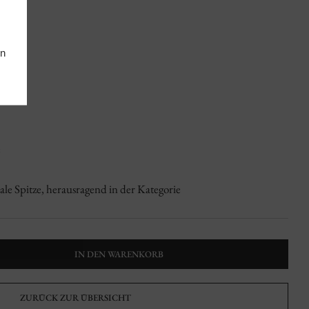
en
e
ale Spitze, herausragend in der Kategorie
IN DEN WARENKORB
ZURÜCK ZUR ÜBERSICHT