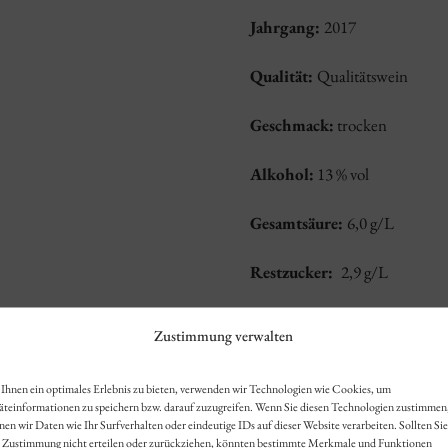
Jahrgang:
2017
Qualität:
Qualitätswein
Geschmack:
trocken
Alkohol:
13 % vol
Gesamtsäure:
6,0 g/L
Restzucker:
2,9 g/L
Verschluss:
Kork
Zustimmung verwalten
Trinktemperatur:
16-18°C
Ihnen ein optimales Erlebnis zu bieten, verwenden wir Technologien wie Cookies, um
äteinformationen zu speichern bzw. darauf zuzugreifen. Wenn Sie diesen Technologien zustimmen
Inhalt in Liter:
3
en wir Daten wie Ihr Surfverhalten oder eindeutige IDs auf dieser Website verarbeiten. Sollten Sie
e Zustimmung nicht erteilen oder zurückziehen, könnten bestimmte Merkmale und Funktionen