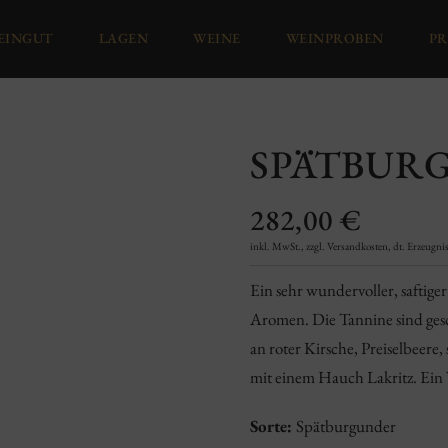
EINGUT
LAGEN
WEINE
WEINPROBEN
PR
SPÄTBUR
282,00
€
inkl. MwSt., zzgl. Versandkosten, dt. Erzeugnis,
Ein sehr wundervoller, saftige
Aromen. Die Tannine sind gesc
an roter Kirsche, Preiselbeer
mit einem Hauch Lakritz. Ein
Sorte:
Spätburgunder