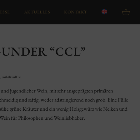
ESSE
AKTUELLES
KONTAKT
GUNDER “CCL”
 enthält Sulfite
r und jugendlicher Wein, mit sehr ausgeprägten primären
hmeidig und saftig, weder adstringierend noch grob. Eine Fülle
e, süße grüne Kräuter und ein wenig Holzgewürz wie Nelken und
 Wein für Philosophen und Weinliebhaber.