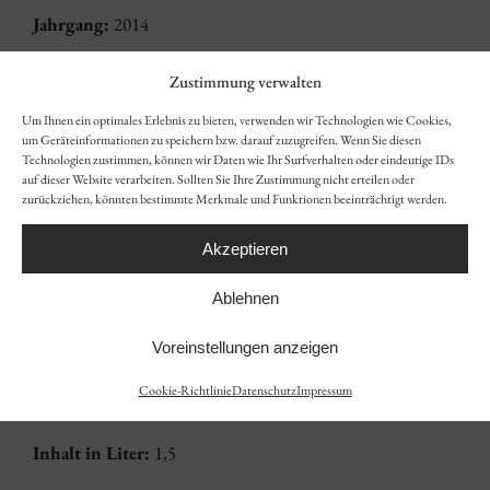
Jahrgang:
2014
Qualität:
Qualitätswein
Zustimmung verwalten
Um Ihnen ein optimales Erlebnis zu bieten, verwenden wir Technologien wie Cookies,
Geschmack:
trocken
um Geräteinformationen zu speichern bzw. darauf zuzugreifen. Wenn Sie diesen
Technologien zustimmen, können wir Daten wie Ihr Surfverhalten oder eindeutige IDs
auf dieser Website verarbeiten. Sollten Sie Ihre Zustimmung nicht erteilen oder
Alkohol:
13,5 % vol
zurückziehen, könnten bestimmte Merkmale und Funktionen beeinträchtigt werden.
Gesamtsäure:
5,3 g/L
Akzeptieren
Restzucker:
1,6 g/L
Ablehnen
Verschluss:
Kork
Voreinstellungen anzeigen
Cookie-Richtlinie
Datenschutz
Impressum
Trinktemperatur:
16-18°C
Inhalt in Liter:
1,5