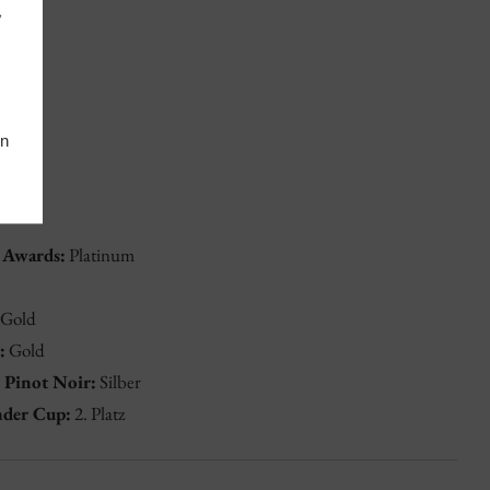
,
en
 Awards:
Platinum
Gold
:
Gold
 Pinot Noir:
Silber
nder Cup:
2. Platz