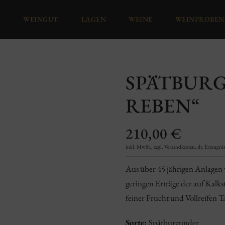
WEINGUT
LAGEN
WEINE
WEINPROBEN
SPÄTBUR
REBEN“
210,00
€
inkl. MwSt., zzgl. Versandkosten, dt. Erzeugnis,
Aus über 45 jährigen Anlagen 
geringen Erträge der auf Kalk
feiner Frucht und Vollreifen 
Sorte:
Spätburgunder