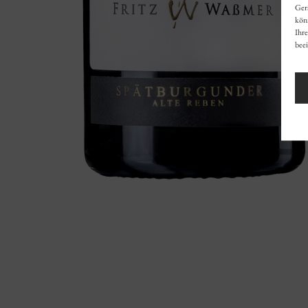
Ger
könn
Ihr
beei