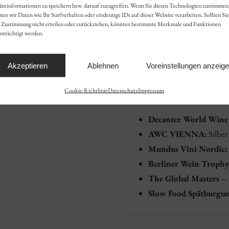
äteinformationen zu speichern bzw. darauf zuzugreifen. Wenn Sie diesen Technologien zustimmen
en wir Daten wie Ihr Surfverhalten oder eindeutige IDs auf dieser Website verarbeiten. Sollten Sie
Anbaugebiet:
Baden
e Zustimmung nicht erteilen oder zurückziehen, könnten bestimmte Merkmale und Funktionen
nträchtigt werden.
Erzeuger:
Fritz Waßmer
Akzeptieren
Ablehnen
Voreinstellungen anzeig
Allergene:
enthält Sulfite
Cookie-Richtlinie
Datenschutz
Impressum
Auszeichnungen:
Decanter World Wine
AWC VIENNA:
Silber
Mundus Vini Nordic:
Berliner Wein Trophy
The Global Masters –
Slow Food Spätburgu