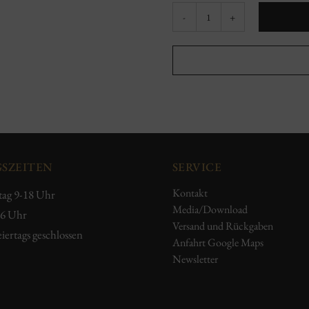
Spätburgunder
"Alte
Reben"
Menge
SZEITEN
SERVICE
Kontakt
tag 9-18 Uhr
Media/Download
16 Uhr
Versand und Rückgaben
iertags geschlossen
Anfahrt Google Maps
Newsletter