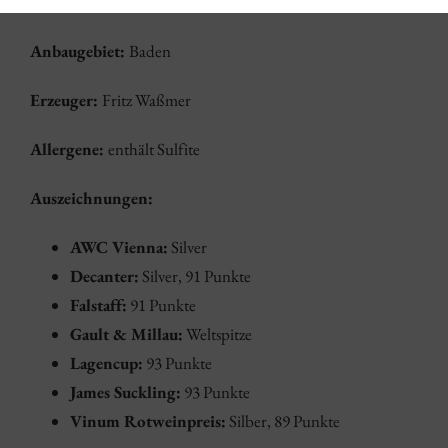
Inhalt in Liter:
0,75
Anbaugebiet:
Baden
Erzeuger:
Fritz Waßmer
Allergene:
enthält Sulfite
Auszeichnungen:
AWC Vienna:
Silver
Decanter:
Silver, 91 Punkte
Falstaff:
91 Punkte
Gault & Millau:
Weltspitze
Lagencup:
93 Punkte
James Suckling:
93 Punkte
Vinum Rotweinpreis:
Silber, 89 Punkte