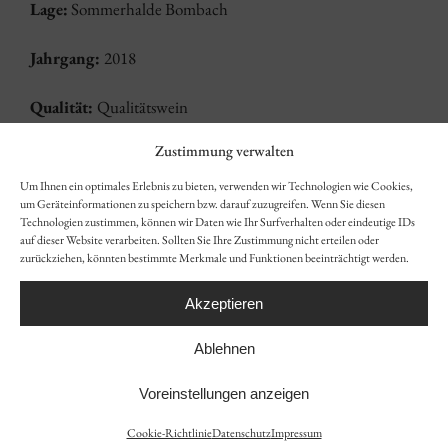
Lage:
Sommerhalde Bombach
Jahrgang:
2018
Qualität:
Qualitätswein
Zustimmung verwalten
Geschmack:
trocken
Um Ihnen ein optimales Erlebnis zu bieten, verwenden wir Technologien wie Cookies,
Alkohol:
13 % vol
um Geräteinformationen zu speichern bzw. darauf zuzugreifen. Wenn Sie diesen
Technologien zustimmen, können wir Daten wie Ihr Surfverhalten oder eindeutige IDs
auf dieser Website verarbeiten. Sollten Sie Ihre Zustimmung nicht erteilen oder
Gesamtsäure:
5,3 g/L
zurückziehen, könnten bestimmte Merkmale und Funktionen beeinträchtigt werden.
Restzucker:
1,3 g/L
Akzeptieren
Ablehnen
Verschluss:
Kork
Voreinstellungen anzeigen
Trinktemperatur:
16-18°C
Cookie-Richtlinie
Datenschutz
Impressum