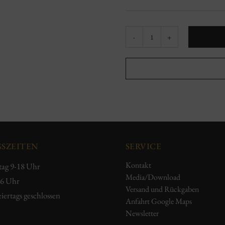
Kaiserberg
Herbolzheim
Spätburgunder
Menge
SZEITEN
SERVICE
Kontakt
tag 9-18 Uhr
Media/Download
16 Uhr
Versand und Rückgaben
iertags geschlossen
Anfahrt Google Maps
Newsletter