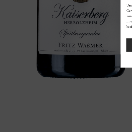
Um 
Ger
könn
Ihr
beei