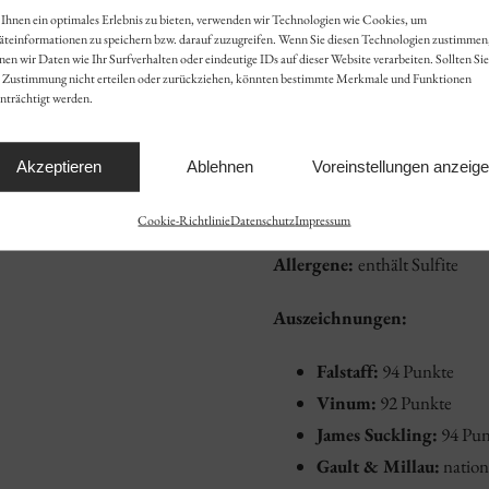
Ihnen ein optimales Erlebnis zu bieten, verwenden wir Technologien wie Cookies, um
äteinformationen zu speichern bzw. darauf zuzugreifen. Wenn Sie diesen Technologien zustimmen
Trinktemperatur:
16-18°C
en wir Daten wie Ihr Surfverhalten oder eindeutige IDs auf dieser Website verarbeiten. Sollten Sie
e Zustimmung nicht erteilen oder zurückziehen, könnten bestimmte Merkmale und Funktionen
nträchtigt werden.
Inhalt in Liter:
1,5
Anbaugebiet:
Baden
Akzeptieren
Ablehnen
Voreinstellungen anzeig
Erzeuger:
Fritz Waßmer
Cookie-Richtlinie
Datenschutz
Impressum
Allergene:
enthält Sulfite
Auszeichnungen:
Falstaff:
94 Punkte
Vinum:
92 Punkte
James Suckling:
94 Pun
Gault & Millau:
nation