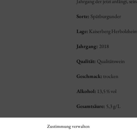
Jahrgang der jetzt anfängt, sei
Sorte:
Spätburgunder
Lage:
Kaiserberg Herbolzhei
Jahrgang:
2018
Qualität:
Qualitätswein
Geschmack:
trocken
Alkohol:
13,5 % vol
Gesamtsäure:
5,3 g/L
Restzucker:
1,1 g/L
Zustimmung verwalten
Verschluss:
Kork