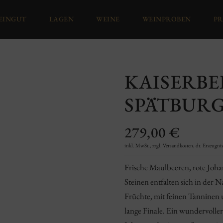
EINGUT
LAGEN
WEINE
WEINPROBEN
PR
KAISERB
SPÄTBUR
279,00
€
inkl. MwSt., zzgl. Versandkosten, dt. Erzeugnis,
Frische Maulbeeren, rote Joha
Steinen entfalten sich in der 
Früchte, mit feinen Tanninen u
lange Finale. Ein wundervoller