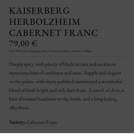
KAISERBERG
HERBOLZHEIM
CABERNET FRANC
79,00
€
Incl. VAT, plus shipping costs, German product, contains sulfites
Deeply spicy, with plenty of blackcurrant and an almost
mysterious hint of earthiness and anise. Supple and elegant
on the palate, with finely polished tannins and a wonderful
blend of fresh bright and rich dark fruits. A touch of clove, a
hint of roasted hazelnuts on the finish, and a long-lasting,
silky finale.
Variety:
Cabernet Franc