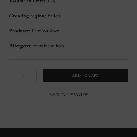
Volume in liters:
0.75
Growing region:
Baden
Producer:
Fritz Waßmer
Allergens:
contains sulfites
ADD TO CART
Kaiserberg
Herbolzheim
BACK TO OVERVIEW
Cabernet
Franc
quantity