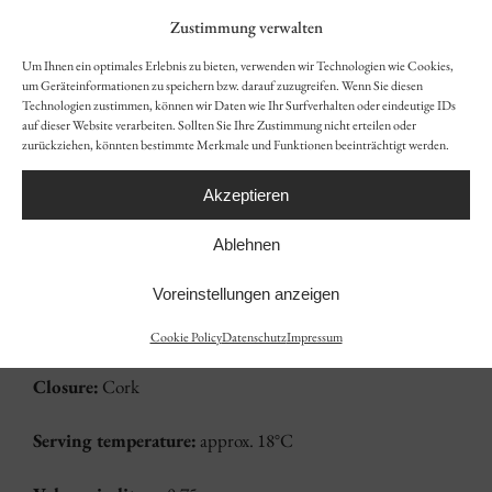
Vineyard:
Kaiserberg Herbolzheim
Zustimmung verwalten
Vintage:
2022
Um Ihnen ein optimales Erlebnis zu bieten, verwenden wir Technologien wie Cookies,
um Geräteinformationen zu speichern bzw. darauf zuzugreifen. Wenn Sie diesen
Technologien zustimmen, können wir Daten wie Ihr Surfverhalten oder eindeutige IDs
Quality:
Quality wine
auf dieser Website verarbeiten. Sollten Sie Ihre Zustimmung nicht erteilen oder
zurückziehen, könnten bestimmte Merkmale und Funktionen beeinträchtigt werden.
Taste:
dry
Akzeptieren
Alcohol:
13.5% vol
Ablehnen
Total acidity:
5.9 g/L
Voreinstellungen anzeigen
Residual sugar:
1.4 g/L
Cookie Policy
Datenschutz
Impressum
Closure:
Cork
Serving temperature:
approx. 18°C