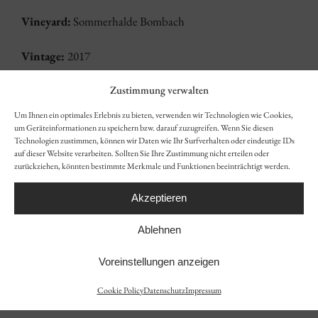
Vineyard:
Sommerhalde Bombach
Vintage:
2017
Zustimmung verwalten
Quality:
Quality wine
Um Ihnen ein optimales Erlebnis zu bieten, verwenden wir Technologien wie Cookies,
Taste:
Dry
um Geräteinformationen zu speichern bzw. darauf zuzugreifen. Wenn Sie diesen
Technologien zustimmen, können wir Daten wie Ihr Surfverhalten oder eindeutige IDs
auf dieser Website verarbeiten. Sollten Sie Ihre Zustimmung nicht erteilen oder
Alcohol:
13.5% vol
zurückziehen, könnten bestimmte Merkmale und Funktionen beeinträchtigt werden.
Total acidity:
5.8 g/L
Akzeptieren
Residual sugar:
2.5 g/L
Ablehnen
Voreinstellungen anzeigen
Closure:
Cork
Cookie Policy
Datenschutz
Impressum
Serving temperature:
16-18°C