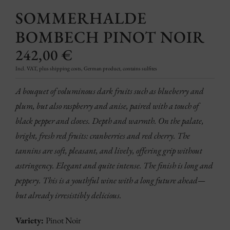
SOMMERHALDE
BOMBECH PINOT NOIR
242,00
€
Incl. VAT, plus shipping costs, German product, contains sulfites
A bouquet of voluminous dark fruits such as blueberry and
plum, but also raspberry and anise, paired with a touch of
black pepper and cloves. Depth and warmth. On the palate,
bright, fresh red fruits: cranberries and red cherry. The
tannins are soft, pleasant, and lively, offering grip without
astringency. Elegant and quite intense. The finish is long and
peppery. This is a youthful wine with a long future ahead—
but already irresistibly delicious.
Variety:
Pinot Noir