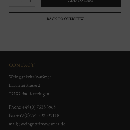
ADD TO CART
Sommerhalde
Bombech
BACK TO OVERVIEW
Pinot
Noir
quantity
CONTACT
Weingut Fritz Waßmer
Lazariterstrasse 2
79189 Bad Krozingen
Phone
+49 (0) 7633 3965
Fax +49 (0) 7633 92399118
mail@weingutfritzwassmer.de