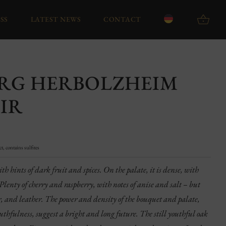
SS
LATEST NEWS
CONTACT
ERG HERBOLZHEIM
IR
, contains sulfites
h hints of dark fruit and spices. On the palate, it is dense, with
Plenty of cherry and raspberry, with notes of anise and salt – but
per, and leather. The power and density of the bouquet and palate,
thfulness, suggest a bright and long future. The still youthful oak