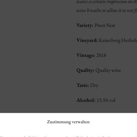
leaves a certain impression on t
wine breathe or allow it to rest f
Variety:
Pinot Noir
Vineyard:
Kaiserberg Herbol
Vintage:
2018
Quality:
Quality wine
Taste:
Dry
Alcohol:
13.5% vol
Total acidity:
5.3 g/L
Zustimmung verwalten
Residual sugar:
1.1 g/L