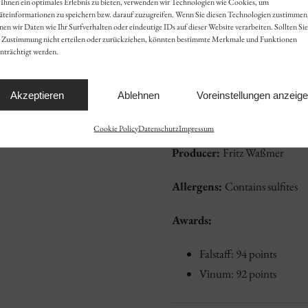
Ihnen ein optimales Erlebnis zu bieten, verwenden wir Technologien wie Cookies, um
äteinformationen zu speichern bzw. darauf zuzugreifen. Wenn Sie diesen Technologien zustimmen
Closure:
Cork
en wir Daten wie Ihr Surfverhalten oder eindeutige IDs auf dieser Website verarbeiten. Sollten Sie
e Zustimmung nicht erteilen oder zurückziehen, könnten bestimmte Merkmale und Funktionen
Serving temperature:
16-18
nträchtigt werden.
Volume:
3 L
Akzeptieren
Ablehnen
Voreinstellungen anzeig
Wine region:
Baden
Cookie Policy
Datenschutz
Impressum
Producer:
Fritz Waßmer
Allergens:
Contains sulfites
Awards:
Falstaff: 94 points
Vinum: 92 points