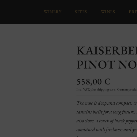
WINERY
SITES
WINES
PRE
KAISERB
PINOT NO
558,00
€
Incl. VAT, plus shipping costs, German product
The nose is deep and compact, wit
tannins built for a long future. 
also clove, a touch of black pep
combined with freshness and you