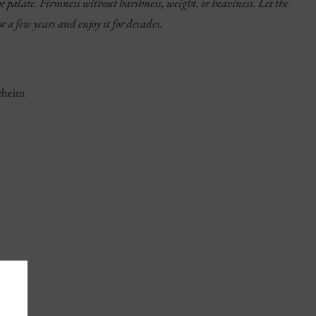
he palate. Firmness without harshness, weight, or heaviness. Let the
or a few years and enjoy it for decades.
zheim