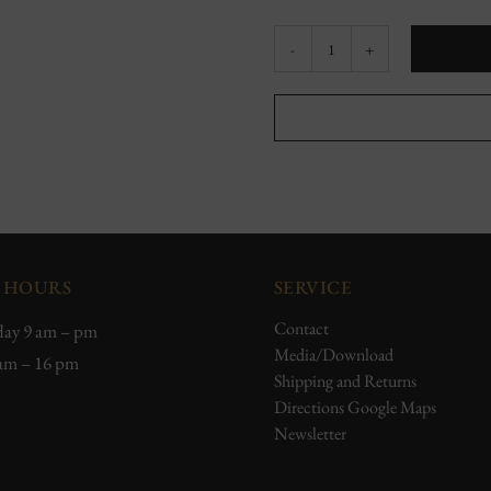
Kaiserberg
Herbolzheim
Pinot
Noir
quantity
 HOURS
SERVICE
Contact
ay 9 am – pm
Media/Download
 am – 16 pm
Shipping and Returns
Directions Google Maps
Newsletter