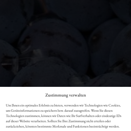
Required
Username or email address
*
Required
Password
*
Are you human? Please solve:
Zustimmung verwalten
Um Ihnen ein optimales Erlebnis zu bieten, verwenden wir Technologien wie Cookies,
um Geräteinformationen zu speichern bzw. darauf zuzugreifen. Wenn Sie diesen
Technologien zustimmen, können wir Daten wie Ihr Surfverhalten oder eindeutige IDs
LOG IN
auf dieser Website verarbeiten. Sollten Sie Ihre Zustimmung nicht erteilen oder
ARE YOU ALREADY 18?
zurückziehen, könnten bestimmte Merkmale und Funktionen beeinträchtigt werden.
Remember me