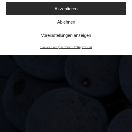
Lost your password?
YES
Akzeptieren
Ablehnen
NO
Voreinstellungen anzeigen
Cookie Policy
Datenschutz
Impressum
CONTACT
Weingut Fritz Waßmer
Lazariterstrasse 2
79189 Bad Krozingen
Phone
+49 (0) 7633 3965
Fax +49 (0) 7633 92399118
mail@weingutfritzwassmer.de
OPENING HOURS