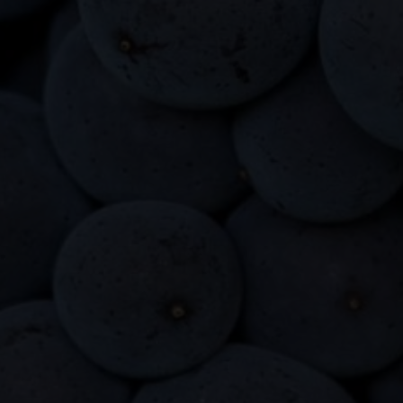
Monday-Friday 9 am – pm
Saturday 10 am – 16 pm
SERVICE
Contact
Media/Download
Shipping and Returns
Directions Google Maps
Newsletter
SOCIAL MEDIA
Impressum
|
Datenschutz
|
AGB
|
Cookies